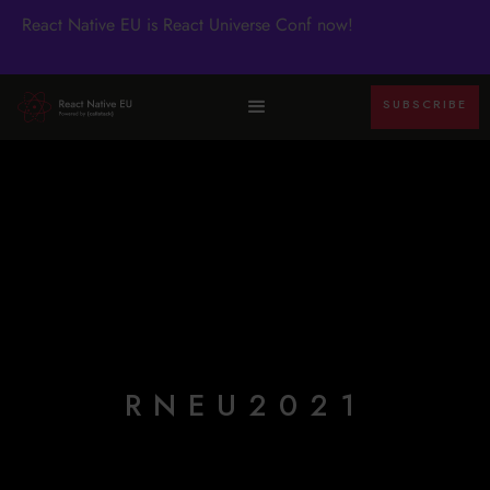
React Native EU is React Universe Conf now!
SUBSCRIBE
RNEU2021