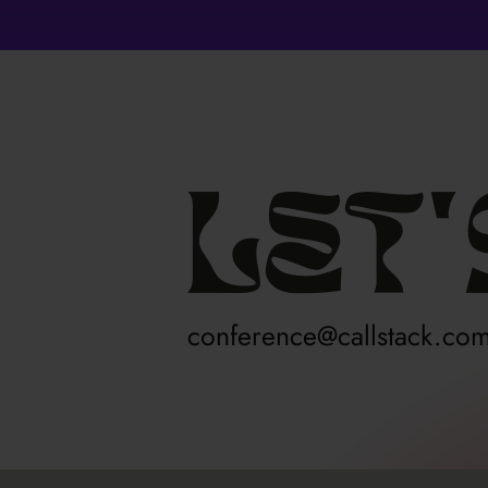
Let'
conference@callstack.co