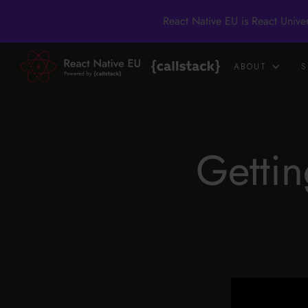
React Native EU is React Unive
ABOUT
S
Gettin