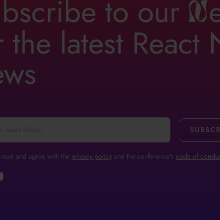
bscribe to our
n
r the latest React
ews
 read and agree with the
privacy policy
and the conference's
code of conduc