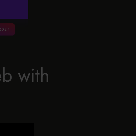
2024
eb with