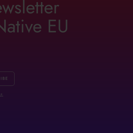
ewsletter
 Native EU
t.