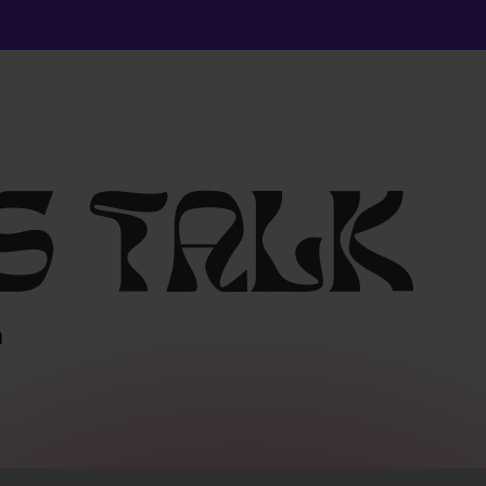
s
talk
m