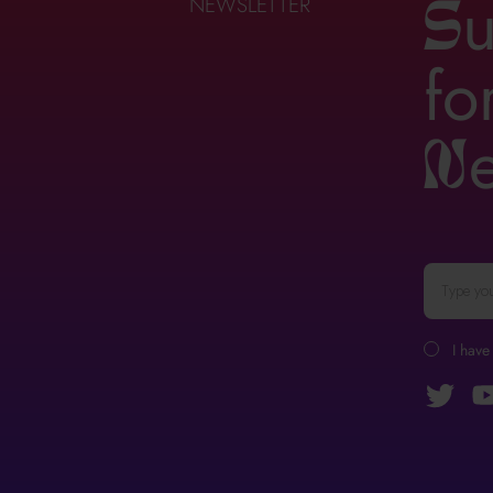
u
NEWSLETTER
S
fo
n
I have