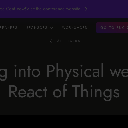
rse Conf now!
Visit the conference website
PEAKERS
SPONSORS
WORKSHOPS
GO TO RUC 
ALL TALKS
g into Physical w
React of Things