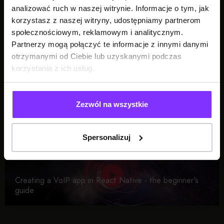
analizować ruch w naszej witrynie. Informacje o tym, jak
korzystasz z naszej witryny, udostępniamy partnerom
społecznościowym, reklamowym i analitycznym.
Build Your Mental Model of React’s Rendering Behavior
Partnerzy mogą połączyć te informacje z innymi danymi
otrzymanymi od Ciebie lub uzyskanymi podczas
korzystania z ich usług.
Zezwól na wszystkie
Building native modules for React Native
Spersonalizuj
Creating a VoIP app in React Native - the beginner's
guide