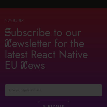
NEWSLETTER
ubscribe to our
S
ewsletter for the
n
latest React Native
EU
ews
n