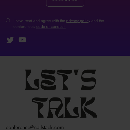
I have read and agree with the
privacy policy
and the
conference's
code of conduct.
Let's
talk
conference@callstack.com