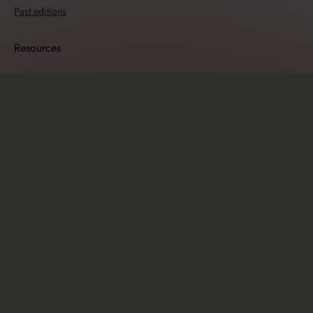
Past editions
Resources
Travel guide
Sponsors
Sponsorship opportunities
Info
Newsletter
Code of Conduct
Terms & Conditions
Privacy Policy